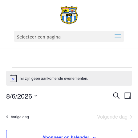
Selecteer een pagina
Evenementen
Er zijn geen aankomende evenementen.
in
Bericht
06/08/2026
Evene
Ev
8/6/2026
Zoeken
Dag
we
Zoeke
Selecteer
nav
en
een
Volgende dag
Vorige dag
weerg
datum.
naviga
Abonneer op kalender