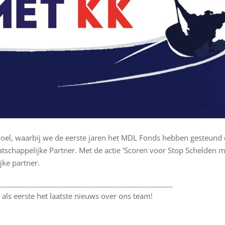
oel, waarbij we de eerste jaren het MDL Fonds hebben gesteund 
schappelijke Partner. Met de actie ‘Scoren voor Stop Schelden me
jke partner.
__________________________________________________
jd als eerste het laatste nieuws over ons team!