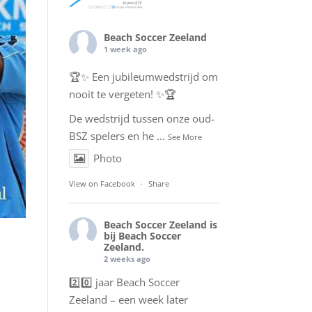
Beach Soccer Zeeland
1 week ago
🏆✨ Een jubileumwedstrijd om
nooit te vergeten! ✨🏆
De wedstrijd tussen onze oud-
BSZ spelers en he
...
See More
Photo
View on Facebook
·
Share
Beach Soccer Zeeland
is
bij Beach Soccer
Zeeland.
2 weeks ago
2️⃣0️⃣ jaar Beach Soccer
Zeeland – een week later