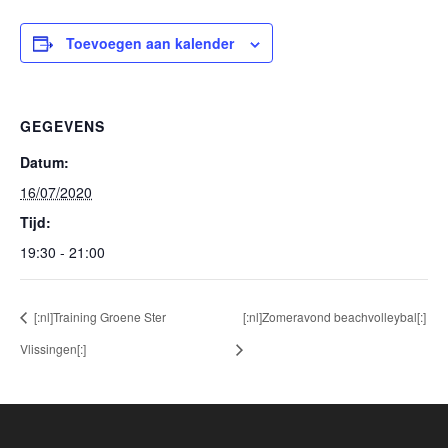
Toevoegen aan kalender
GEGEVENS
Datum:
16/07/2020
Tijd:
19:30 - 21:00
[:nl]Training Groene Ster
[:nl]Zomeravond beachvolleybal[:]
Vlissingen[:]