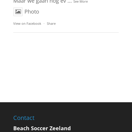
Maar we gaan nog ev
...
See More
Photo
View on Facebook
·
Share
Contact
Beach Soccer Zeeland